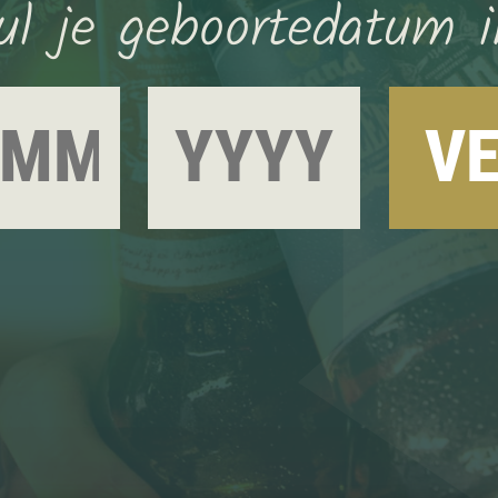
ul je geboortedatum i
V